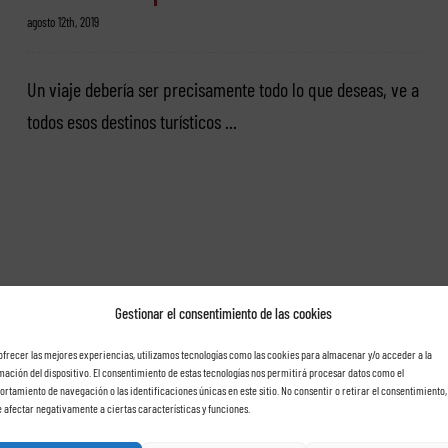
agosto 12th, 2019
Un viaje debería ser precisamente todo lo que deseas, ve a
todos esos destinos turísticos ...
Gestionar el consentimiento de las cookies
ofrecer las mejores experiencias, utilizamos tecnologías como las cookies para almacenar y/o acceder a la
mación del dispositivo. El consentimiento de estas tecnologías nos permitirá procesar datos como el
rtamiento de navegación o las identificaciones únicas en este sitio. No consentir o retirar el consentimiento,
 afectar negativamente a ciertas características y funciones.