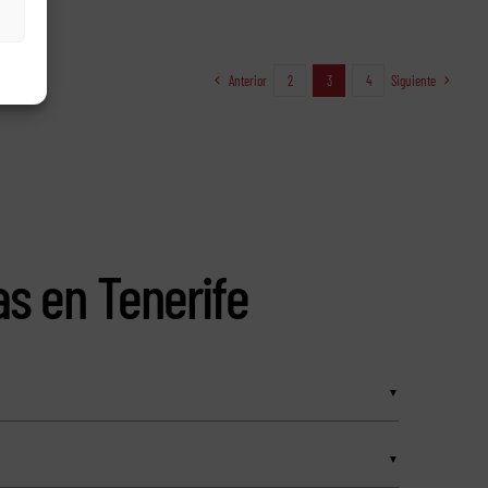
Anterior
2
3
4
Siguiente
as en Tenerife