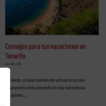
Consejos para tus vacaciones en
Tenerife
julio 30th, 2019
Excelente, si estás leyendo este artículo es porque
seguramente estás pensando en unas maravillosas
vacaciones ...