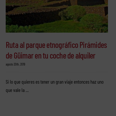
Ruta al parque etnográfico Pirámides
de Güimar en tu coche de alquiler
agosto 20th, 2019
Si lo que quieres es tener un gran viaje entonces haz uno
que vale la ...