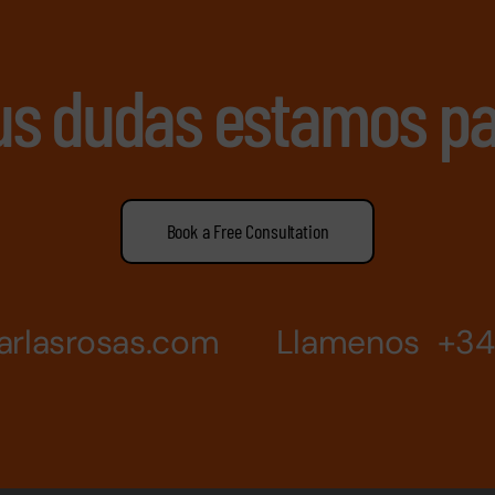
us dudas estamos pa
Book a Free Consultation
arlasrosas.com
Llamenos +34