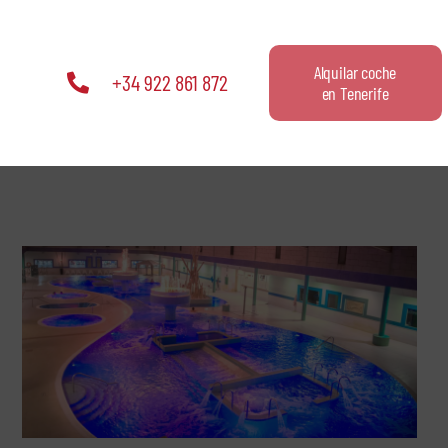
Alquilar coche
+34 922 861 872
en Tenerife