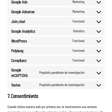
Google Ads
Marketing
Consent
to
Google Adsense
Marketing
Consent
service
to
Join.chat
google-
Funcional
Consent
service
ads
to
Google Analytics
google-
Statistics
Consent
service
adsense
to
WordPress
join.chat
Funcional
Consent
service
to
Polylang
google-
Funcional
Consent
service
analytics
to
Complianz
wordpress
Funcional
Consent
service
to
Google
polylang
Propósito pendiente de investigación
service
reCAPTCHA
Consent
complianz
to
Varios
Propósito pendiente de investigación
service
Consent
google-
to
7. Consentimiento
recaptcha
service
varios
Cuando visites nuestra web por primera vez, te mostraremos una ventana