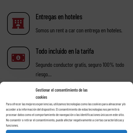
Entregas en hoteles
Somos un rent a car con entrega en hoteles.
Todo incluido en la tarifa
Segundo conductor gratis, seguro 100% todo
riesgo…
Gestionar el consentimiento de las
cookies
Tenerife oeste
Para ofrecer las mejores experiencias, utilizamos tecnologías como las cookies para almacenar y/o
acceder a la información del dispositivo. El consentimiento de estas tecnologías nos permitirá
procesar datos como el comportamiento de navegación o las identificaciones únicas en este sitio.
Puerto Santiago, Guía de Isora, Santiago del
No consentir o retirar el consentimiento, puede afectar negativamente a ciertas características y
funciones.
Teide…