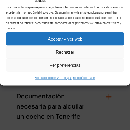
cookies
También puede consultar nuestra
Para ofrecer las mejores experiencias, utilizamos tecnologías como las cookies para almacenar y/o
acceder a la información del dispositivo. El consentimiento de estas tecnologías nos permitirá
sección de respuestas a preguntas
procesar datos como el comportamiento de navegación o las identificaciones únicas en este sitio.
No consentir o retirar el consentimiento, puede afectar negativamente a ciertas características y
funciones.
frecuentes
Aceptar y ver web
Rechazar
Pago por suciedad
extrema del vehiculo de
Ver preferencias
alquiler
Política de cookies
Aviso legal y protección de datos
Documentación
necesaria para alquilar
un coche en Tenerife