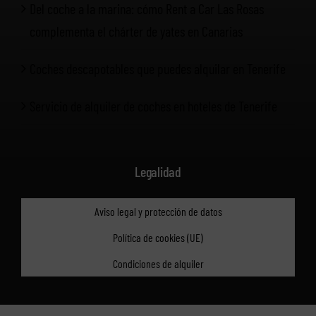
Del coche a la marina: cómo Rent a Car Las Rosas
complementa el chárter de yates en Canarias
Coches descapotables que puedes alquilar en Tenerife
Servicio de alquiler de coches en hoteles de Tenerife
Legalidad
Aviso legal y protección de datos
Política de cookies (UE)
Condiciones de alquiler