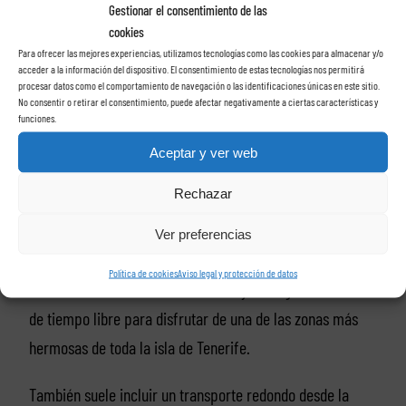
Gestionar el consentimiento de las
Tenerife
estarás ahorrando dinero.
cookies
Para ofrecer las mejores experiencias, utilizamos tecnologías como las cookies para almacenar y/o
Lo que incluye tu
acceder a la información del dispositivo. El consentimiento de estas tecnologías nos permitirá
procesar datos como el comportamiento de navegación o las identificaciones únicas en este sitio.
No consentir o retirar el consentimiento, puede afectar negativamente a ciertas características y
visita al Puerto de la
funciones.
Aceptar y ver web
Cruz
Rechazar
Ver preferencias
Política de cookies
Aviso legal y protección de datos
La visita al
Puerto de la Cruz
incluye una gran cantidad
de tiempo libre para disfrutar de una de las zonas más
hermosas de toda la isla de Tenerife.
También suele incluir un transporte redondo desde la