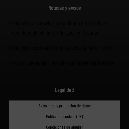
Noticias y avisos
Del coche a la marina: cómo Rent a Car Las Rosas
complementa el chárter de yates en Canarias
Coches descapotables que puedes alquilar en Tenerife
Servicio de alquiler de coches en hoteles de Tenerife
Legalidad
Aviso legal y protección de datos
Política de cookies (UE)
Condiciones de alquiler