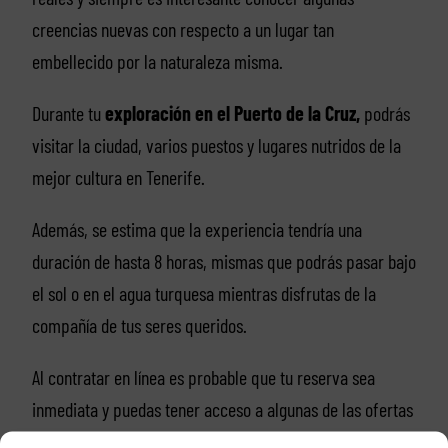
creencias nuevas con respecto a un lugar tan
embellecido por la naturaleza misma.
Durante tu
exploración en el Puerto de la Cruz,
podrás
visitar la ciudad, varios puestos y lugares nutridos de la
mejor cultura en Tenerife.
Además, se estima que la experiencia tendría una
duración de hasta 8 horas, mismas que podrás pasar bajo
el sol o en el agua turquesa mientras disfrutas de la
compañía de tus seres queridos.
Al contratar en línea es probable que tu reserva sea
inmediata y puedas tener acceso a algunas de las ofertas
y descuentos que hay disponibles, además de
viajar a