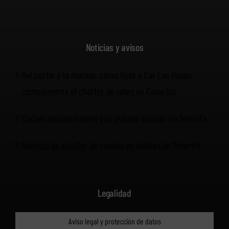
Noticias y avisos
Del coche a la marina: cómo Rent a Car Las Rosas
complementa el chárter de yates en Canarias
Coches descapotables que puedes alquilar en Tenerife
Servicio de alquiler de coches en hoteles de Tenerife
Legalidad
Aviso legal y protección de datos