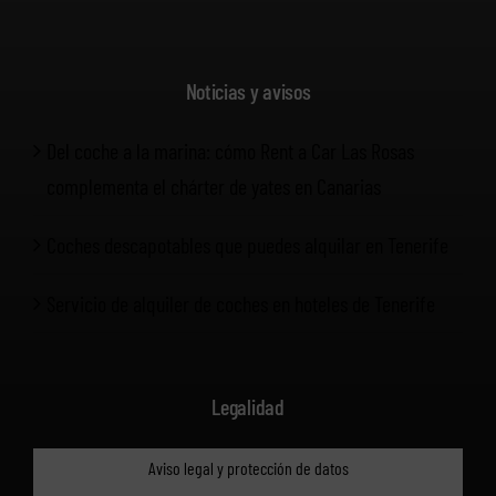
Noticias y avisos
Del coche a la marina: cómo Rent a Car Las Rosas
complementa el chárter de yates en Canarias
Coches descapotables que puedes alquilar en Tenerife
Servicio de alquiler de coches en hoteles de Tenerife
Legalidad
Aviso legal y protección de datos