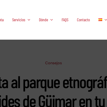
ota
Servicios
Dónde
FAQS
Contacto
Consejos
a al parque etnográ
ides de Güimar en tu