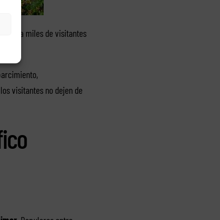
hacen a miles de visitantes
parcimiento,
los visitantes no dejen de
fico
imar.
Populares entre