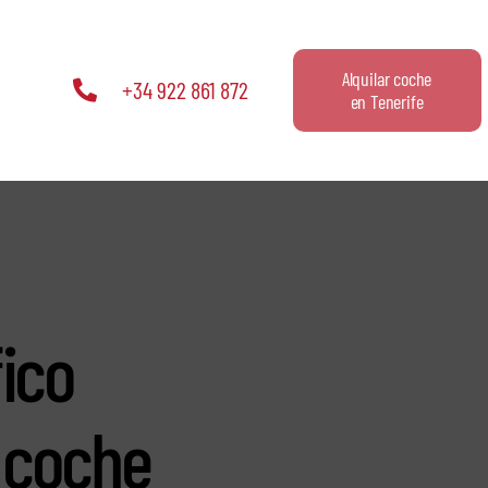
Alquilar coche
+34 922 861 872
en Tenerife
fico
 coche