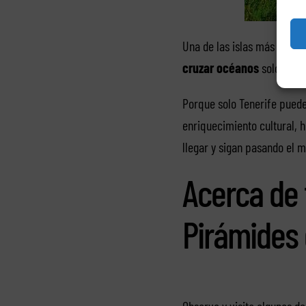
Una de las islas más hermos
cruzar océanos
solo para 
Porque solo Tenerife puede
enriquecimiento cultural, h
llegar y sigan pasando el m
Acerca de 
Pirámides
Observa y visita algunos 