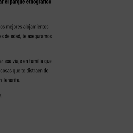
tar el parque etnográfico
los mejores alojamientos
ites de edad, te aseguramos
ar ese viaje en familia que
 cosas que te distraen de
n Tenerife.
e.