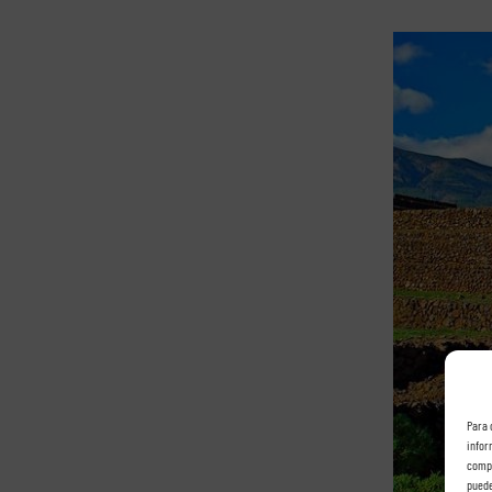
Para 
infor
compo
puede