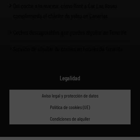
Del coche a la marina: cómo Rent a Car Las Rosas
complementa el chárter de yates en Canarias
Coches descapotables que puedes alquilar en Tenerife
Servicio de alquiler de coches en hoteles de Tenerife
Legalidad
Aviso legal y protección de datos
Política de cookies (UE)
Condiciones de alquiler