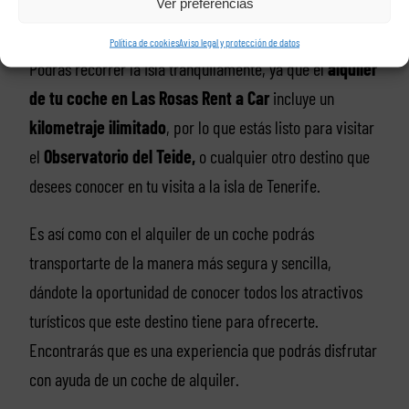
Ver preferencias
presentar alguna falla.
Política de cookies
Aviso legal y protección de datos
Podrás recorrer la isla tranquilamente, ya que el
alquiler
de tu coche en Las Rosas Rent a Car
incluye un
kilometraje ilimitado
, por lo que estás listo para visitar
el
Observatorio del Teide,
o cualquier otro destino que
desees conocer en tu visita a la isla de Tenerife.
Es así como con el alquiler de un coche podrás
transportarte de la manera más segura y sencilla,
dándote la oportunidad de conocer todos los atractivos
turísticos que este destino tiene para ofrecerte.
Encontrarás que es una experiencia que podrás disfrutar
con ayuda de un coche de alquiler.