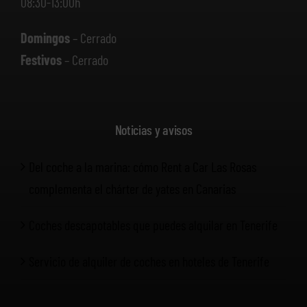
08:30-13:00h
Domingos
– Cerrado
Festivos
– Cerrado
Noticias y avisos
Del coche a la marina: cómo Rent a Car Las Rosas
complementa el chárter de yates en Canarias
Coches descapotables que puedes alquilar en Tenerife
Servicio de alquiler de coches en hoteles de Tenerife