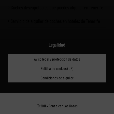
Coches descapotables que puedes alquilar en Tenerife
Servicio de alquiler de coches en hoteles de Tenerife
Legalidad
Aviso legal y protección de datos
Política de cookies (UE)
Condiciones de alquiler
© 2011 • Rent a car Las Rosas