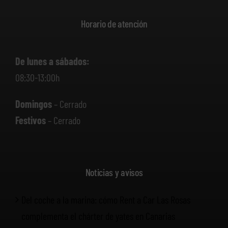
Horario de atención
De lunes a sábados:
08:30-13:00h
Domingos
– Cerrado
Festivos
– Cerrado
Noticias y avisos
Del coche a la marina: cómo Rent a Car Las Rosas
complementa el chárter de yates en Canarias