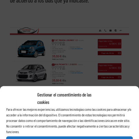
de acuerdo a los días que ya indicaste.
Gestionar el consentimiento de las
cookies
Para ofrecer las mejores experiencias, utilizamos tecnologías como las cookies para almacenar y/o
Una vez que ya escogiste el coche que te acomoda, la
acceder a la información del dispositivo. El consentimiento de estas tecnologías nos permitirá
procesar datos como el comportamiento de navegación o las identificaciones únicas en este sitio.
página te manda a otra pantalla donde puedes contratar
No consentir o retirar el consentimiento, puede afectar negativamente a ciertas características y
funciones.
extras para el coche, como porta bebe y ese tipo de