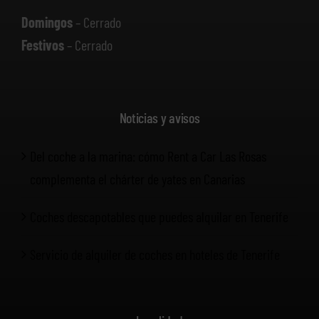
Domingos
– Cerrado
Festivos
– Cerrado
Noticias y avisos
Del coche a la marina: cómo Rent a Car Las Rosas
complementa el chárter de yates en Canarias
Coches descapotables que puedes alquilar en Tenerife
Servicio de alquiler de coches en hoteles de Tenerife