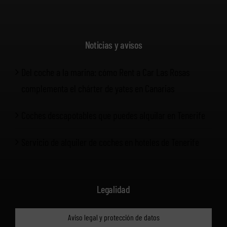
Noticias y avisos
Del coche a la marina: cómo Rent a Car Las Rosas
complementa el chárter de yates en Canarias
Coches descapotables que puedes alquilar en Tenerife
Servicio de alquiler de coches en hoteles de Tenerife
Legalidad
Aviso legal y protección de datos