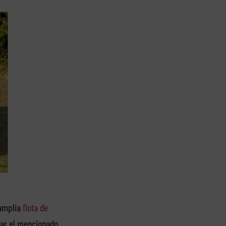
 amplia
flota de
tar el mencionado