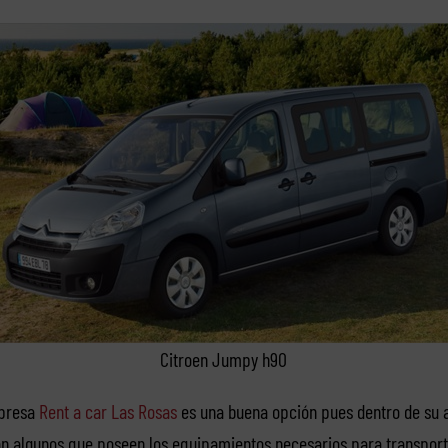
Citroen Jumpy h90
mpresa
Rent a car Las Rosas
es una buena opción pues dentro de su
n algunos que poseen los equipamientos necesarios para transpor