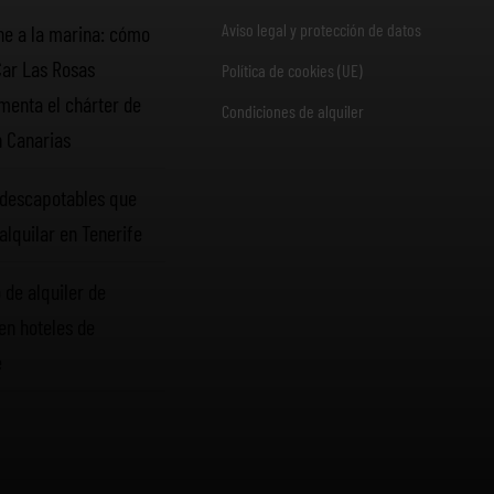
Aviso legal y protección de datos
he a la marina: cómo
Car Las Rosas
Política de cookies (UE)
enta el chárter de
Condiciones de alquiler
n Canarias
descapotables que
alquilar en Tenerife
 de alquiler de
en hoteles de
e