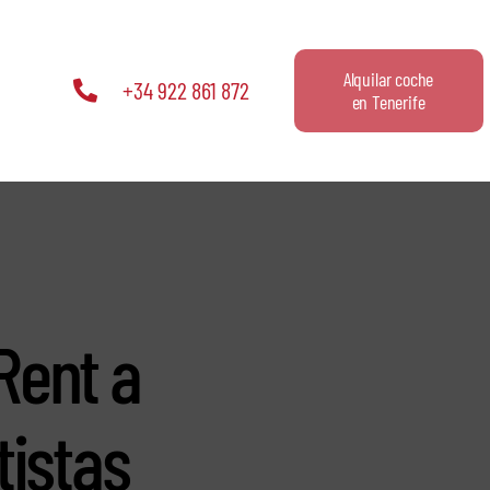
Alquilar coche
+34 922 861 872
en Tenerife
Rent a
tistas