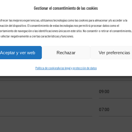
Gestionar el consentimiento de las cookies
ofrecer las mejores experiencias, utilizamos tecnologías como las cookies para almacenar y/o acceder a la
che con Rent a car Las Ros
mación del dispositivo. El consentimiento de estas tecnologías nos permitirá procesar datos como el
rtamiento de navegación o las identificaciones únicas en este sitio. No consentir o retirar el consentimiento,
 afectar negativamente a ciertas características y funciones.
Aceptar y ver web
Rechazar
Ver preferencias
Política de cookies
Aviso legal y protección de datos