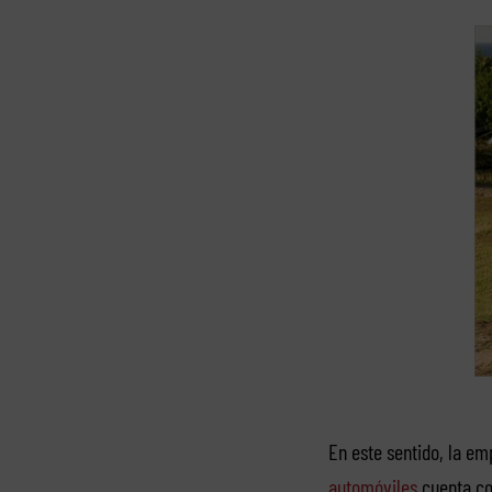
En este sentido, la e
automóviles
cuenta co