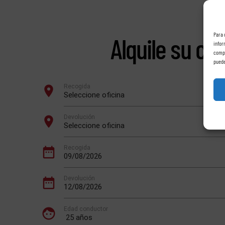
Para 
Alquile su co
infor
compo
puede