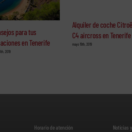
Alquiler de coche Citro
sejos para tus
C4 aircross en Tenerife
aciones en Tenerife
mayo 19th, 2019
0th, 2019
Horario de atención
Noticias 