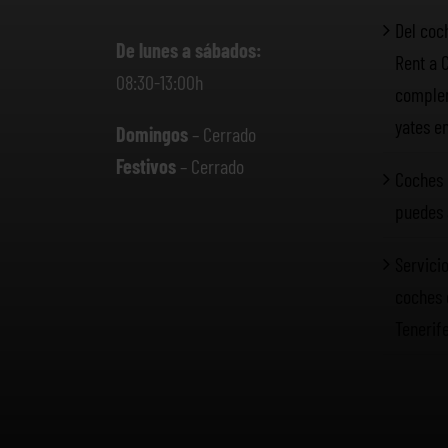
Del coc
De lunes a sábados:
Rent a 
08:30-13:00h
complem
yates e
Domingos
– Cerrado
Festivos
– Cerrado
Coches 
puedes 
Servicio
coches 
Tenerif