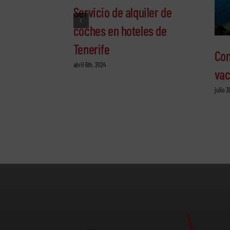
Servicio de alquiler de
coches en hoteles de
Tenerife
Con
abril 6th, 2024
vac
julio 3