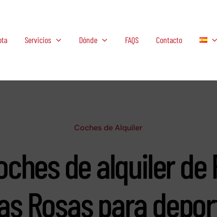
ota
Servicios
Dónde
FAQS
Contacto
Coches de Alquiler
oches de alquiler de 
as Rosas para depor