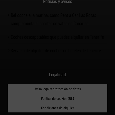
Noticias y avisos
Del coche a la marina: cómo Rent a Car Las Rosas
complementa el chárter de yates en Canarias
Coches descapotables que puedes alquilar en Tenerife
Servicio de alquiler de coches en hoteles de Tenerife
Legalidad
Aviso legal y protección de datos
Política de cookies (UE)
Condiciones de alquiler