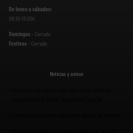
De lunes a sábados:
08:30-13:00h
Domingos
– Cerrado
Festivos
– Cerrado
Noticias y avisos
Del coche a la marina: cómo Rent a Car Las Rosas
complementa el chárter de yates en Canarias
Coches descapotables que puedes alquilar en Tenerife
Servicio de alquiler de coches en hoteles de Tenerife