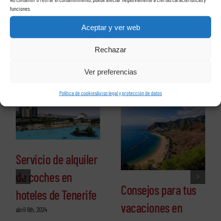
funciones.
Agentes | Clientes Registrados
Aceptar y ver web
Rechazar
Ver preferencias
Related Posts
Política de cookies
Aviso legal y protección de datos
Servicio de alquiler
de coches en
Consejos para tus
hoteles de Tenerife
vacaciones en
abril 6th, 2024