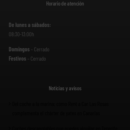
Horario de atención
De lunes a sábados:
08:30-13:00h
Domingos
– Cerrado
Festivos
– Cerrado
Noticias y avisos
Del coche a la marina: cómo Rent a Car Las Rosas
complementa el chárter de yates en Canarias
Coches descapotables que puedes alquilar en Tenerife