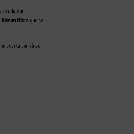
e se adaptan
l
Nissan Micra
que se
smo cuenta con cinco
.