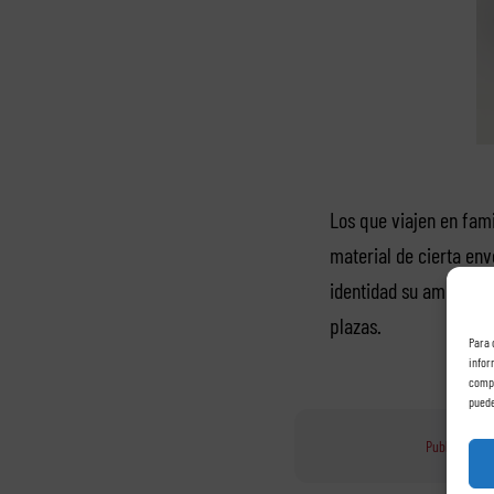
Los que viajen en fami
material de cierta en
identidad su amplio ma
plazas.
Para 
infor
compo
puede
Published On