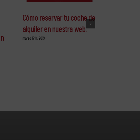
Cómo reservar tu coche de
alquiler en nuestra web.
ën
Confía en p
marzo 17th, 2019
para alquil
coche en Te
marzo 10th, 2019