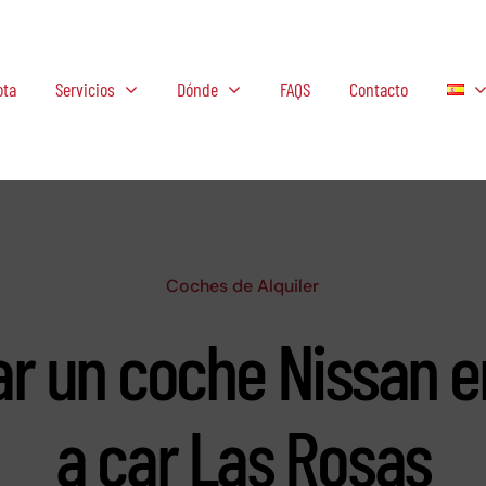
ota
Servicios
Dónde
FAQS
Contacto
Coches de Alquiler
lar un coche Nissan e
a car Las Rosas