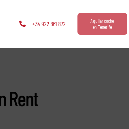
Alquilar coche
+34 922 861 872
en Tenerife
n Rent