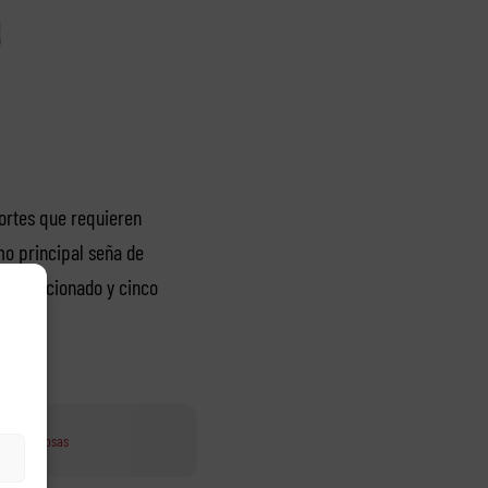
portes que requieren
o principal seña de
 acondicionado y cinco
 car las rosas