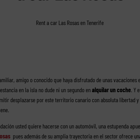
Rent a car Las Rosas en Tenerife
familiar, amigo o conocido que haya disfrutado de unas vacaciones 
stancia en la isla no dude ni un segundo en
alquilar un coche
. Y 
mitir desplazarse por este territorio canario con absoluta libertad
iene.
dación usted quiere hacerse con un automóvil, una estupenda apues
Rosas
pues además de su amplia trayectoria en el sector ofrece un