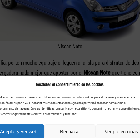
Nissan Note
lia, porten mucho equipaje o lleguen a la isla para disfrutar de de
vergadura nada mejor que apostar por el
Nissan Note
que tiene com
letero. Además, es automático, dispone de dirección asistida, aire
Gestionar el consentimiento de las cookies
ofrecer las mejores experiencias, utilizamos tecnologías como las cookies para almacenar y/o acceder a la
mación del dispositivo. El consentimiento de estas tecnologías nos permitirá procesar datos como el
rtamiento de navegación o las identificaciones únicas en este sitio. No consentir o retirar el consentimiento,
 afectar negativamente a ciertas características y funciones.
: enero 13th, 2012
/
Categories:
Coches de Alquiler
/
Tags:
alquilar un coche
,
nissan
,
rent a
Aceptar y ver web
Rechazar
Ver preferencias