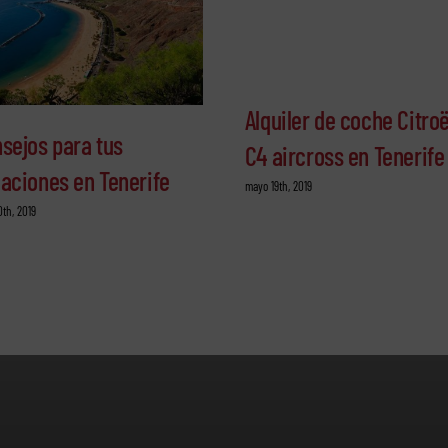
Alquiler de coche Citro
sejos para tus
C4 aircross en Tenerife
aciones en Tenerife
mayo 19th, 2019
0th, 2019