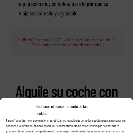
equipación muy completa para lograr que su
viaje sea cómodo y agradable.
Published On: agosto 24th, 2011
/
Categories:
Coches de Alquiler
/
Tags:
alquiler de coches
,
coches descapotables
Alquile su coche con
Rent a car Las Rosas
Gestionar el consentimiento de las
cookies
en Tenerife
Para ofrecer las mejores experiencias, utilizamos tecnologías como las cookies para almacenar y/o
acceder a la información del dispositivo. El consentimiento de estas tecnologías nos permitirá
procesar datos como el comportamiento de navegación o las identificaciones únicas en este sitio.