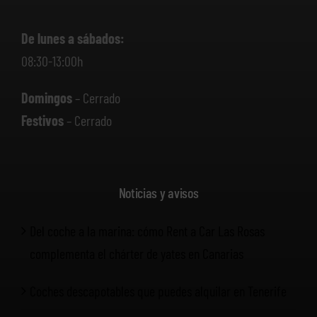
De lunes a sábados:
08:30-13:00h
Domingos
– Cerrado
Festivos
– Cerrado
Noticias y avisos
Del coche a la marina: cómo Rent a Car Las Rosas
complementa el chárter de yates en Canarias
Coches descapotables que puedes alquilar en Tenerife