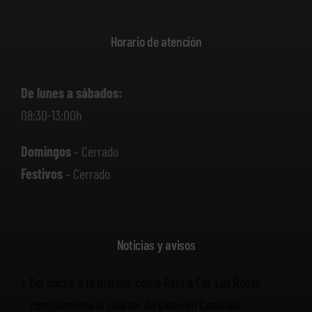
Horario de atención
De lunes a sábados:
08:30-13:00h
Domingos
– Cerrado
Festivos
– Cerrado
Noticias y avisos
Del coche a la marina: cómo Rent a Car Las Rosas
complementa el chárter de yates en Canarias