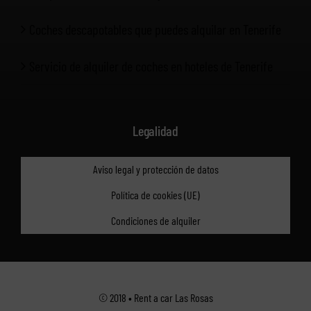
Coches descapotables que puedes alquilar en Tenerife
Servicio de alquiler de coches en hoteles de Tenerife
Legalidad
Aviso legal y protección de datos
Política de cookies (UE)
Condiciones de alquiler
© 2018 • Rent a car Las Rosas