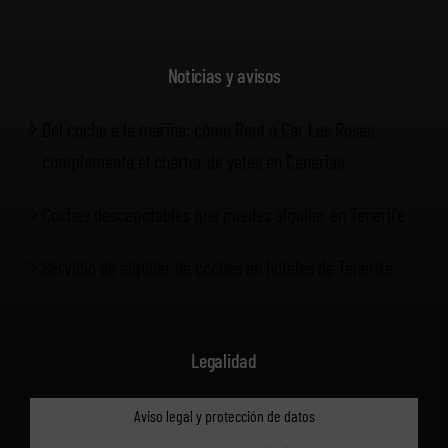
Noticias y avisos
Del coche a la marina: cómo Rent a Car Las Rosas
complementa el chárter de yates en Canarias
Coches descapotables que puedes alquilar en Tenerife
Servicio de alquiler de coches en hoteles de Tenerife
Legalidad
Aviso legal y protección de datos