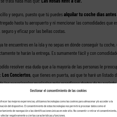
y se trata nada más que:
Las Rosas Rent a car.
ncillo y seguro, puesto que tú puedes
alquilar tu coche días antes d
regado hasta tu aeropuerto y ni mencionar las comodidades que es
seguro y eficaz por las bellas costas.
ya te encuentres en la isla y no sepas en dónde conseguir tu coche,
ectamente te harán la entrega. Es sumamente fácil y con comodidad
dido resolver esa duda que a la mayoría de las personas le preoc
o:
Los Conciertos
, que tienes en puerta, así que te haré un listado 
 de las experiencias musicales más grandiosas dentro de tu periodo 
Gestionar el consentimiento de las cookies
ofrecer las mejores experiencias, utilizamos tecnologías como las cookies para almacenar y/o acceder a la
 2019 (15 de junio, Las Palm
mación del dispositivo. El consentimiento de estas tecnologías nos permitirá procesar datos como el
rtamiento de navegación o las identificaciones únicas en este sitio. No consentir o retirar el consentimiento,
 afectar negativamente a ciertas características y funciones.