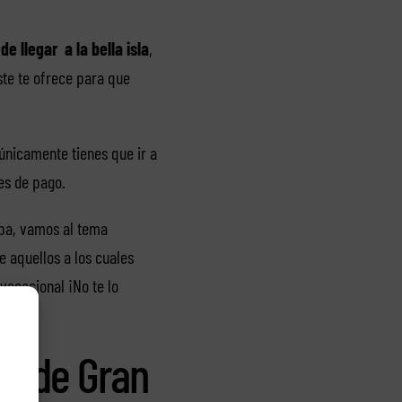
e llegar a la bella isla
,
te te ofrece para que
 únicamente tienes que ir a
es de pago.
upa, vamos al tema
de aquellos a los cuales
vacacional ¡No te lo
as de Gran