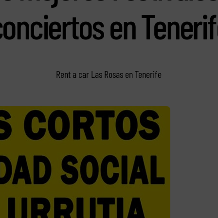
conciertos en Tenerif
Rent a car Las Rosas en Tenerife