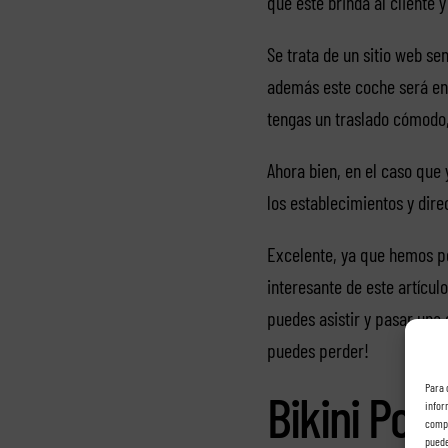
que este brinda al cliente 
Se trata de un sitio web se
además este coche será ent
tengas un traslado cómodo, 
Ahora bien, en el caso que 
los establecimientos y dir
Excelente, ya que hemos po
interesante de este artícul
puedes asistir y pasar una
puedes perder!
Para 
Bikini Pop
infor
compo
puede