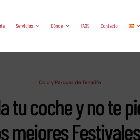
ota
Servicios
Dónde
FAQS
Contacto
Ocio y Parques de Tenerife
la tu coche y no te p
os mejores Festivales