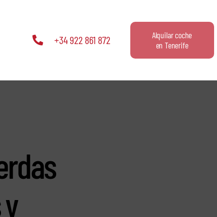
Alquilar coche
+34 922 861 872
en Tenerife
ierdas
 y