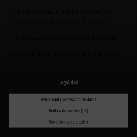
Del coche a la marina: cómo Rent a Car Las Rosas
complementa el chárter de yates en Canarias
Coches descapotables que puedes alquilar en Tenerife
Servicio de alquiler de coches en hoteles de Tenerife
Legalidad
Aviso legal y protección de datos
Política de cookies (UE)
Condiciones de alquiler