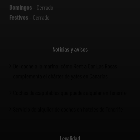
Domingos
– Cerrado
Festivos
– Cerrado
Noticias y avisos
Del coche a la marina: cómo Rent a Car Las Rosas
complementa el chárter de yates en Canarias
Coches descapotables que puedes alquilar en Tenerife
Servicio de alquiler de coches en hoteles de Tenerife
Legalidad