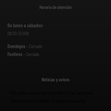
Horario de atención
De lunes a sábados:
08:30-13:00h
Domingos
– Cerrado
Festivos
– Cerrado
Noticias y avisos
Del coche a la marina: cómo Rent a Car Las Rosas
complementa el chárter de yates en Canarias