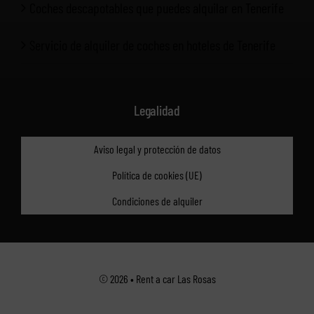
Coches descapotables que puedes alquilar en Tenerife
Servicio de alquiler de coches en hoteles de Tenerife
Legalidad
Aviso legal y protección de datos
Política de cookies (UE)
Condiciones de alquiler
© 2026 • Rent a car Las Rosas