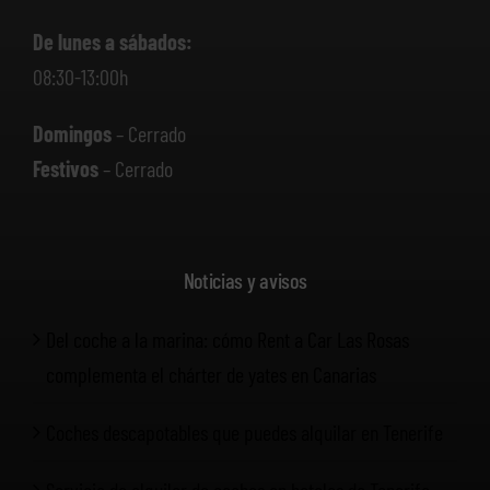
De lunes a sábados:
08:30-13:00h
Domingos
– Cerrado
Festivos
– Cerrado
Noticias y avisos
Del coche a la marina: cómo Rent a Car Las Rosas
complementa el chárter de yates en Canarias
Coches descapotables que puedes alquilar en Tenerife
Servicio de alquiler de coches en hoteles de Tenerife