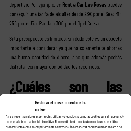
deportivo. Por ejemplo, en
Rent a Car Las Rosas
puedes
conseguir una tarifa de alquiler desde 23€ por el Seat Mii;
25€ por el Fiat Panda o 30€ por el Opel Corsa.
Si tu presupuesto es limitado, sin duda este es un aspecto
importante a considerar ya que no solamente te ahorras
una buena cantidad de dinero, sino que además podrás
disfrutar con mayor comodidad tus recorridos.
¿Cuáles son las
opciones
Gestionar el consentimiento de las
cookies
disponibles?
Para ofrecer las mejores experiencias, utilizamos tecnologías como las cookies para almacenar y/o
acceder a la información del dispositivo. El consentimiento de estas tecnologías nos permitirá
procesar datos como el comportamiento de navegación o las identificaciones únicas en este sitio.