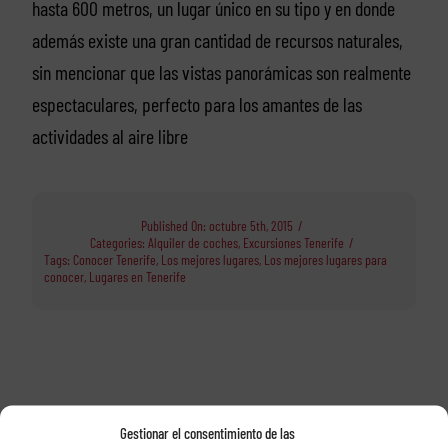
hasta 600 metros, un lugar único en su tipo y en donde
además existe una gran cantidad de recursos naturales,
sin mencionar que las vistas panorámicas son realmente
espectaculares, perfecto para los amantes de las
actividades al aire libre
Published On: octubre 5th, 2015
/
Categories:
Alquiler de coches
,
Excursiones Tenerife
/
Tags:
Conocer Tenerife
,
Los mejores lugares
,
Los mejores lugares para
conocer
,
Lugares en Tenerife
Alquile su coche con
Gestionar el consentimiento de las