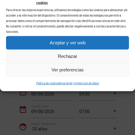
cookies
Rent a car Las Rosas
Para ofrecer las mejores experiencias, utilizamos tecnologías como las cookies para almacenar y/o
acceder a la información del dispositivo. El consentimiento de estas tecnologías nos permitirá
procesar datos como el comportamiento de navegación o las identificaciones únicas en este sitio.
en Tenerife
No consentir o retirar el consentimiento, puede afectar negativamente a ciertas características y
funciones.
Aceptar y ver web
Rechazar
Ver preferencias
Política de cookies
Aviso legal y protección de datos