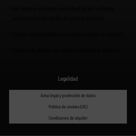
Del coche a la marina: cómo Rent a Car Las Rosas
complementa el chárter de yates en Canarias
Coches descapotables que puedes alquilar en Tenerife
Servicio de alquiler de coches en hoteles de Tenerife
Legalidad
Aviso legal y protección de datos
Política de cookies (UE)
Condiciones de alquiler