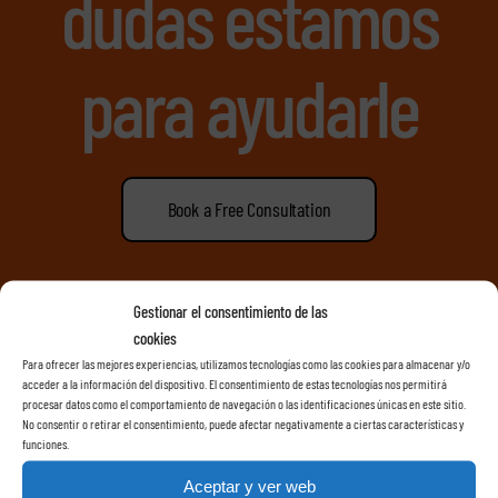
dudas estamos
para ayudarle
Book a Free Consultation
info@rentacarlasrosas.com
Gestionar el consentimiento de las
cookies
Llamenos +34638074231
Para ofrecer las mejores experiencias, utilizamos tecnologías como las cookies para almacenar y/o
acceder a la información del dispositivo. El consentimiento de estas tecnologías nos permitirá
procesar datos como el comportamiento de navegación o las identificaciones únicas en este sitio.
No consentir o retirar el consentimiento, puede afectar negativamente a ciertas características y
funciones.
Aceptar y ver web