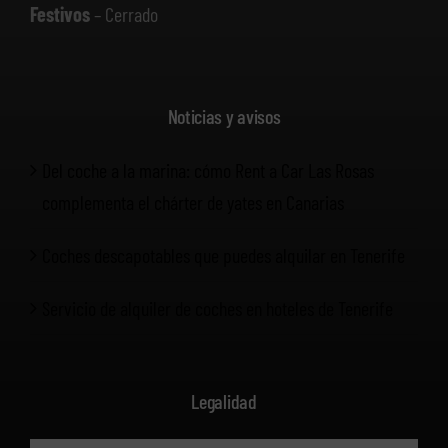
Festivos
– Cerrado
Noticias y avisos
Del coche a la marina: cómo Rent a Car Las Rosas
complementa el chárter de yates en Canarias
Coches descapotables que puedes alquilar en Tenerife
Servicio de alquiler de coches en hoteles de Tenerife
Legalidad