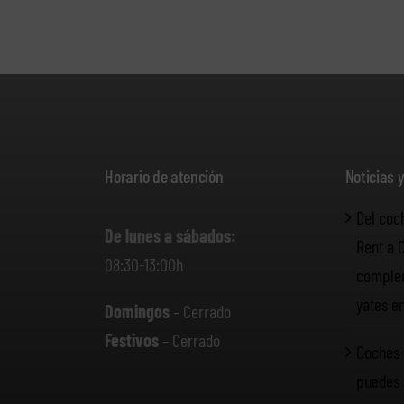
Horario de atención
Noticias 
Del coc
De lunes a sábados:
Rent a 
08:30-13:00h
complem
yates e
Domingos
– Cerrado
Festivos
– Cerrado
Coches 
puedes 