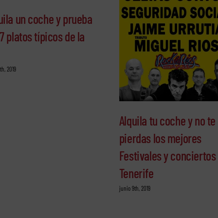
uila un coche y prueba
 7 platos típicos de la
a
4th, 2019
Alquila tu coche y no te
pierdas los mejores
Festivales y conciertos
Tenerife
junio 9th, 2019