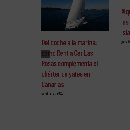
Alq
los
isl
Del coche a la marina:
julio 1
cómo Rent a Car Las
Rosas complementa el
chárter de yates en
Canarias
octubre 1st, 2025