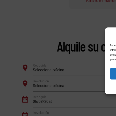
Published On: noviembre
Alquile su co
Para 
infor
compo
puede