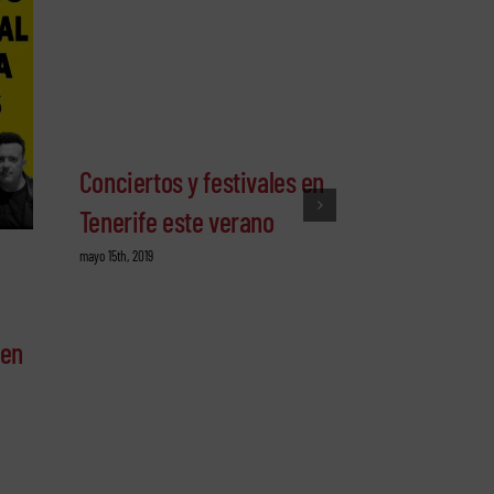
Conciertos y festivales en
Alquila un c
Tenerife este verano
de las Guac
mayo 15th, 2019
Tenerife
marzo 13th, 2019
 en