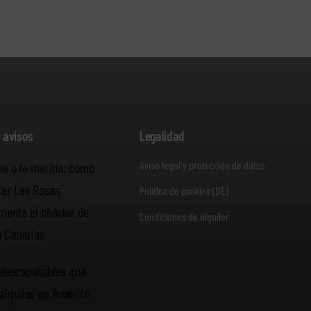
y avisos
Legalidad
Aviso legal y protección de datos
he a la marina: cómo
Car Las Rosas
Política de cookies (UE)
enta el chárter de
Condiciones de alquiler
n Canarias
descapotables que
alquilar en Tenerife