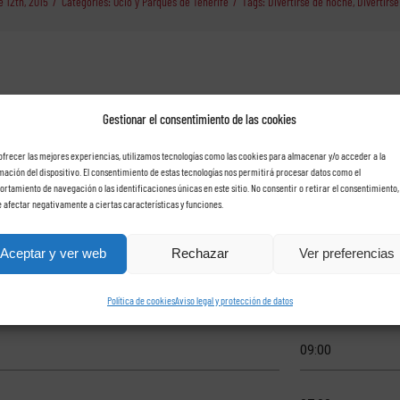
 12th, 2015
/
Categories:
Ocio y Parques de Tenerife
/
Tags:
Divertirse de noche
,
Divertirs
Gestionar el consentimiento de las cookies
che con Rent a car Las Ros
ofrecer las mejores experiencias, utilizamos tecnologías como las cookies para almacenar y/o acceder a la
mación del dispositivo. El consentimiento de estas tecnologías nos permitirá procesar datos como el
rtamiento de navegación o las identificaciones únicas en este sitio. No consentir o retirar el consentimiento,
 afectar negativamente a ciertas características y funciones.
Aceptar y ver web
Rechazar
Ver preferencias
Política de cookies
Aviso legal y protección de datos