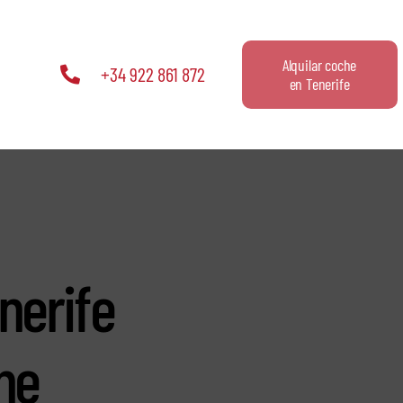
Alquilar coche
+34 922 861 872
en Tenerife
nerife
he