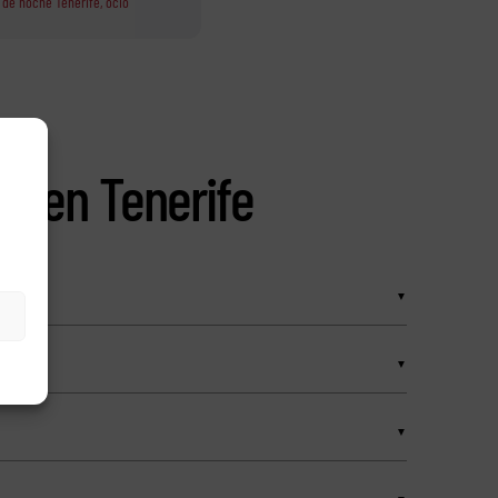
e de noche Tenerife
,
ocio
as en Tenerife