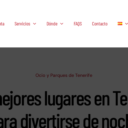
ota
Servicios
Dónde
FAQS
Contacto
Ocio y Parques de Tenerife
ejores lugares en Te
ara divertirse de noc