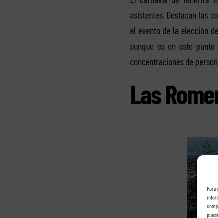
asistentes. Destacan las c
el evento de la elección d
aunque es en este punto 
concentraciones de persona
Las Romer
Para 
infor
compo
puede