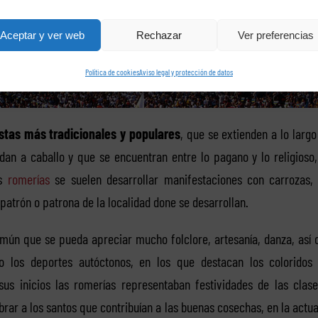
Aceptar y ver web
Rechazar
Ver preferencias
Política de cookies
Aviso legal y protección de datos
stas más tradicionales y populares
, que se extienden a lo largo
dan a caballo y que se encuentran entre lo pagano y lo religioso,
as
romerías
se suelen desarrollar manifestaciones con carrozas,
patrón o patrona de la localidad done se desarrollan.
omún que se pueda apreciar mucho folclore, artesanía, danza, así 
o los deportes autóctonos, en los que destacan los coloridos 
sus inicios las romerías representaban festividades de las cla
rar a los santos que contribuían a las buenas cosechas, en la actu