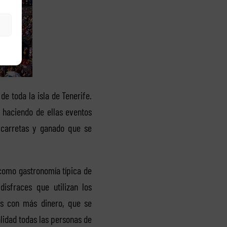
 de toda la isla de Tenerife.
 haciendo de ellas eventos
 carretas y ganado que se
como gastronomía típica de
disfraces que utilizan los
ses con más dinero, que se
alidad todas las personas de