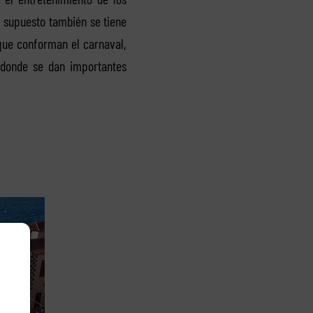
r supuesto también se tiene
 que conforman el carnaval,
 donde se dan importantes