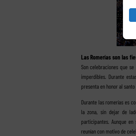
Las Romerías son las fie
Son celebraciones que se 
imperdibles. Durante est
presenta en honor al santo 
Durante las romerías es c
la zona, sin dejar de lad
participantes. Aunque en 
reunían con motivo de celeb