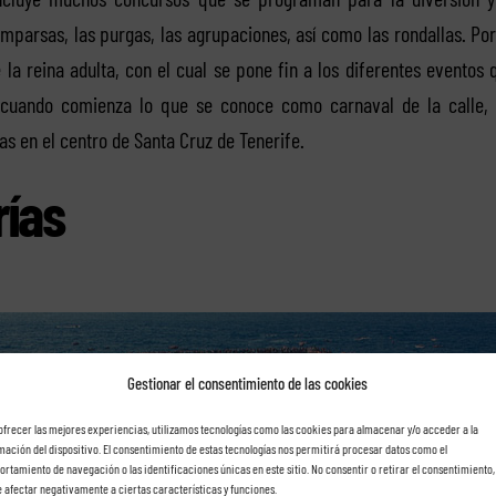
omparsas, las purgas, las agrupaciones, así como las rondallas. Po
e la reina adulta, con el cual se pone fin a los diferentes eventos
cuando comienza lo que se conoce como carnaval de la calle,
s en el centro de Santa Cruz de Tenerife.
ías
Gestionar el consentimiento de las cookies
ofrecer las mejores experiencias, utilizamos tecnologías como las cookies para almacenar y/o acceder a la
mación del dispositivo. El consentimiento de estas tecnologías nos permitirá procesar datos como el
rtamiento de navegación o las identificaciones únicas en este sitio. No consentir o retirar el consentimiento,
 afectar negativamente a ciertas características y funciones.