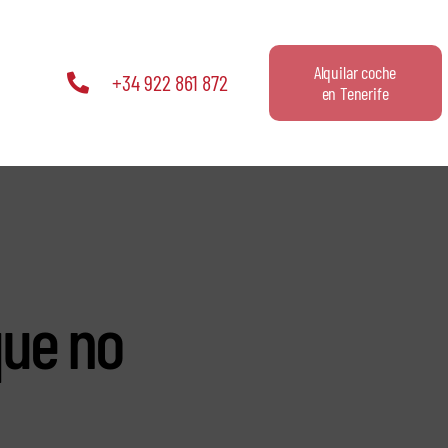
Alquilar coche
+34 922 861 872
en Tenerife
que no