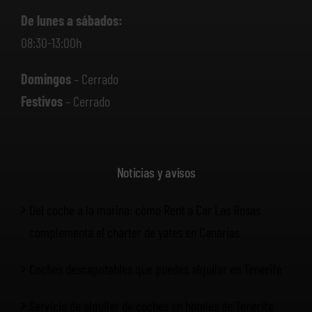
De lunes a sábados:
08:30-13:00h
Domingos
– Cerrado
Festivos
– Cerrado
Noticias y avisos
Del coche a la marina: cómo Rent a Car Las Rosas
complementa el chárter de yates en Canarias
Coches descapotables que puedes alquilar en Tenerife
Servicio de alquiler de coches en hoteles de Tenerife