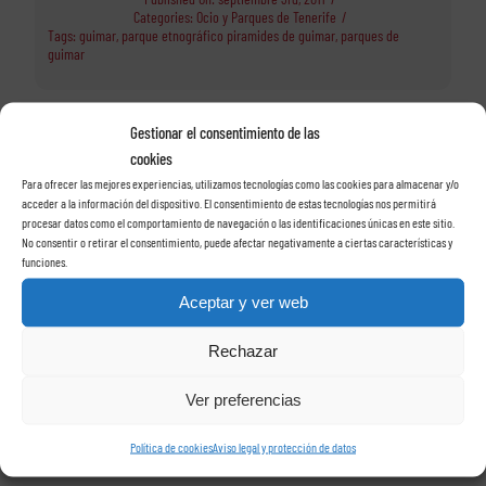
Categories:
Ocio y Parques de Tenerife
/
Tags:
guimar
,
parque etnográfico piramides de guimar
,
parques de
guimar
Gestionar el consentimiento de las
cookies
Para ofrecer las mejores experiencias, utilizamos tecnologías como las cookies para almacenar y/o
Alquile su coche con
acceder a la información del dispositivo. El consentimiento de estas tecnologías nos permitirá
procesar datos como el comportamiento de navegación o las identificaciones únicas en este sitio.
No consentir o retirar el consentimiento, puede afectar negativamente a ciertas características y
funciones.
Rent a car Las Rosas
Aceptar y ver web
en Tenerife
Rechazar
Ver preferencias
Política de cookies
Aviso legal y protección de datos