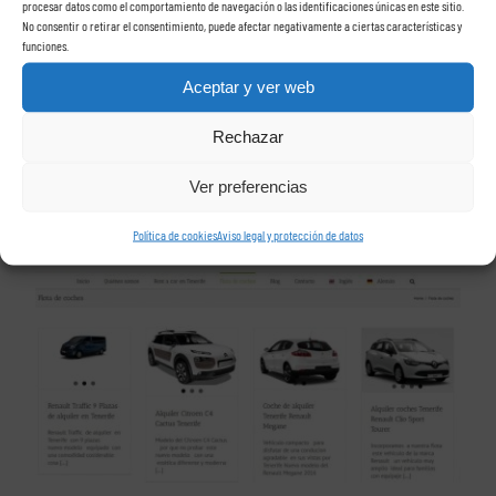
ballenas, hasta históricos cascos antiguos, playas
procesar datos como el comportamiento de navegación o las identificaciones únicas en este sitio.
No consentir o retirar el consentimiento, puede afectar negativamente a ciertas características y
espectaculares y valles con encanto.
funciones.
Aceptar y ver web
Rent a Car Las Rosas tiene el coche
Rechazar
que buscas
Ver preferencias
Política de cookies
Aviso legal y protección de datos