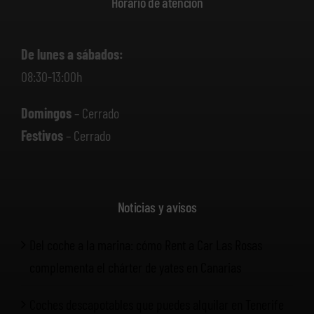
Horario de atención
De lunes a sábados:
08:30-13:00h
Domingos
– Cerrado
Festivos
– Cerrado
Noticias y avisos
Del coche a la marina: cómo Rent a Car Las Rosas
complementa el chárter de yates en Canarias
Coches descapotables que puedes alquilar en Tenerife