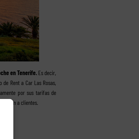
oche en Tenerife.
Es decir,
 de Rent a Car Las Rosas,
amente por sus tarifas de
tención a clientes.