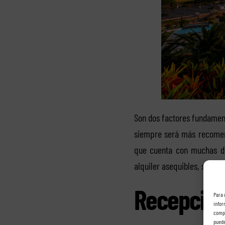
Son dos factores fundamen
siempre será más recomen
que cuenta con muchas dé
alquiler asequibles, sino t
Recepción
Para 
infor
compo
puede