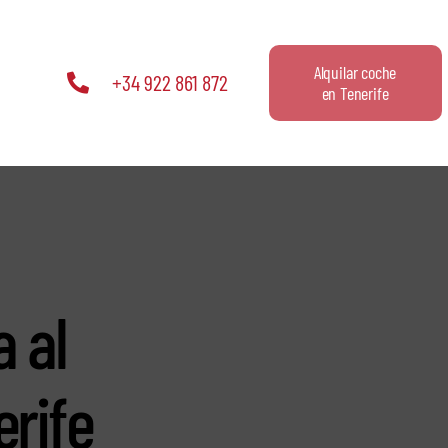
Alquilar coche
+34 922 861 872
en Tenerife
e
 al
erife