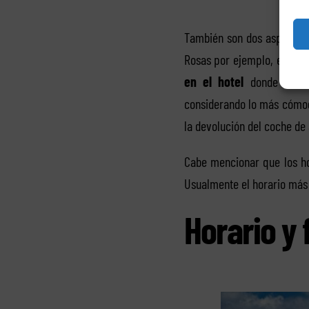
También son dos aspectos 
Rosas por ejemplo, esta em
en el hotel
donde te hos
considerando lo más cómodo
la devolución del coche de 
Cabe mencionar que los ho
Usualmente el horario más 
Horario y 