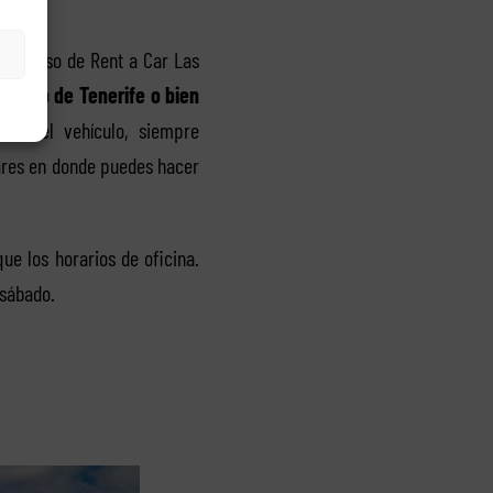
 el caso de Rent a Car Las
puerto de Tenerife o bien
ver el vehículo, siempre
gares en donde puedes hacer
e los horarios de oficina.
 sábado.