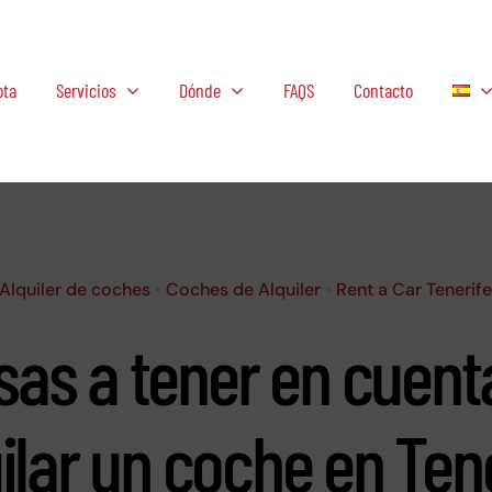
ota
Servicios
Dónde
FAQS
Contacto
Alquiler de coches
•
Coches de Alquiler
•
Rent a Car Tenerif
sas a tener en cuenta
ilar un coche en Ten