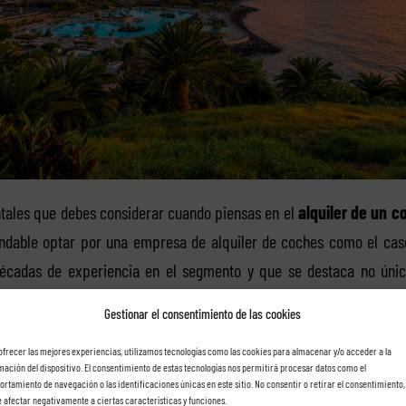
tales que debes considerar cuando piensas en el
alquiler de un c
dable optar por una empresa de alquiler de coches como el caso
cadas de experiencia en el segmento y que se destaca no únic
ambién por su gama amplia de coches y su excepcional servicio de a
Gestionar el consentimiento de las cookies
 y devolución del coche
ofrecer las mejores experiencias, utilizamos tecnologías como las cookies para almacenar y/o acceder a la
mación del dispositivo. El consentimiento de estas tecnologías nos permitirá procesar datos como el
rtamiento de navegación o las identificaciones únicas en este sitio. No consentir o retirar el consentimiento,
 afectar negativamente a ciertas características y funciones.