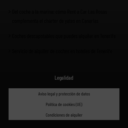
Del coche a la marina: cómo Rent a Car Las Rosas
complementa el chárter de yates en Canarias
Coches descapotables que puedes alquilar en Tenerife
Servicio de alquiler de coches en hoteles de Tenerife
Legalidad
Aviso legal y protección de datos
Política de cookies (UE)
Condiciones de alquiler