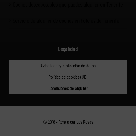
Coches descapotables que puedes alquilar en Tenerife
Servicio de alquiler de coches en hoteles de Tenerife
Legalidad
Aviso legal y protección de datos
Política de cookies (UE)
Condiciones de alquiler
© 2018 • Rent a car Las Rosas