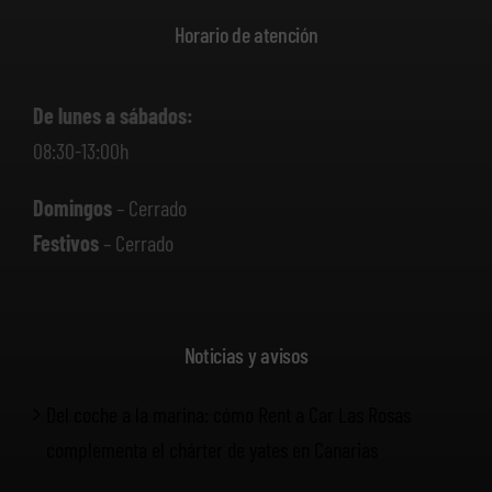
Horario de atención
De lunes a sábados:
08:30-13:00h
Domingos
– Cerrado
Festivos
– Cerrado
Noticias y avisos
Del coche a la marina: cómo Rent a Car Las Rosas
complementa el chárter de yates en Canarias