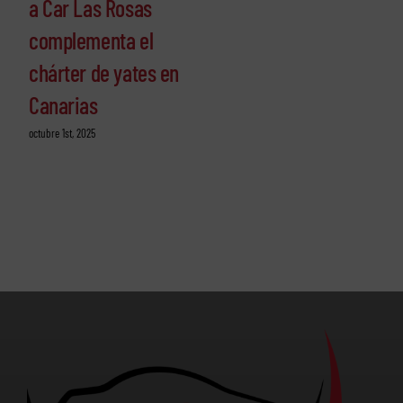
a Car Las Rosas
complementa el
chárter de yates en
Canarias
octubre 1st, 2025