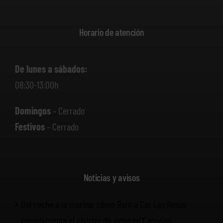
Horario de atención
De lunes a sábados:
08:30-13:00h
Domingos
– Cerrado
Festivos
– Cerrado
Noticias y avisos
Del coche a la marina: cómo Rent a Car Las Rosas
complementa el chárter de yates en Canarias