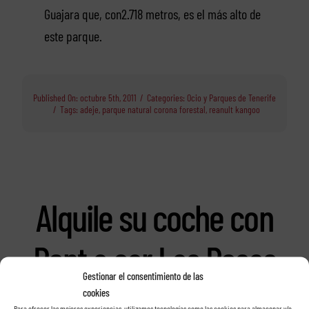
Guajara que, con2.718 metros, es el más alto de
este parque.
Published On: octubre 5th, 2011
/
Categories:
Ocio y Parques de Tenerife
/
Tags:
adeje
,
parque natural corona forestal
,
reanult kangoo
Alquile su coche con
Rent a car Las Rosas
Gestionar el consentimiento de las
en Tenerife
cookies
Para ofrecer las mejores experiencias, utilizamos tecnologías como las cookies para almacenar y/o