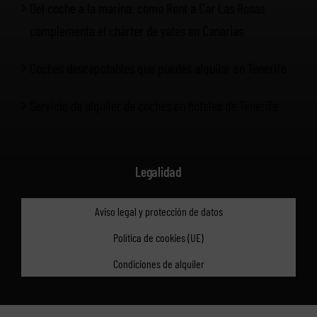
Del coche a la marina: cómo Rent a Car Las Rosas
complementa el chárter de yates en Canarias
Coches descapotables que puedes alquilar en Tenerife
Servicio de alquiler de coches en hoteles de Tenerife
Legalidad
Aviso legal y protección de datos
Política de cookies (UE)
Condiciones de alquiler