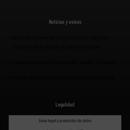
Noticias y avisos
Del coche a la marina: cómo Rent a Car Las Rosas
complementa el chárter de yates en Canarias
Coches descapotables que puedes alquilar en Tenerife
Servicio de alquiler de coches en hoteles de Tenerife
Legalidad
Aviso legal y protección de datos