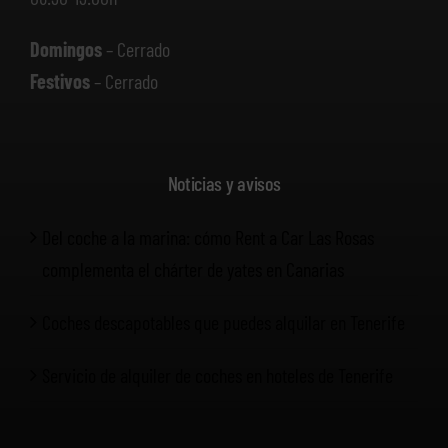
Domingos
– Cerrado
Festivos
– Cerrado
Noticias y avisos
Del coche a la marina: cómo Rent a Car Las Rosas
complementa el chárter de yates en Canarias
Coches descapotables que puedes alquilar en Tenerife
Servicio de alquiler de coches en hoteles de Tenerife