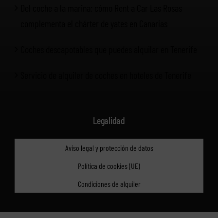
Del coche a la marina: cómo Rent a Car Las Rosas
complementa el chárter de yates en Canarias
Coches descapotables que puedes alquilar en Tenerife
Servicio de alquiler de coches en hoteles de Tenerife
Legalidad
Aviso legal y protección de datos
Política de cookies (UE)
Condiciones de alquiler