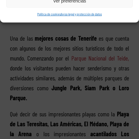
Tenerife
Ver preferencias
Política de cookies
Aviso legal y protección de datos
Una de las
mejores cosas de Tenerife
es que cuenta
con algunos de los mejores sitios turísticos de todo el
mundo. Comenzando por el
Parque Nacional del Teide,
donde los visitantes pueden hacer senderismo y otras
actividades similares, además de múltiples parques de
diversiones como
Jungle Park, Siam Park o Loro
Parque.
Qué decir de sus impresionantes playas como la
Playa
de Las Teresitas, Las Américas, El Médano, Playa de
la Arena
o los impresionantes
acantilados Los