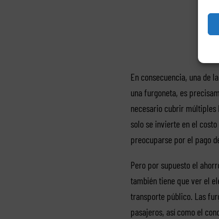
En consecuencia, una de la
una furgoneta, es precisam
necesario cubrir múltiples 
solo se invierte en el costo
preocuparse por el pago de
Pero por supuesto el ahorro
también tiene que ver el e
transporte público. Las fu
pasajeros, así como el cond