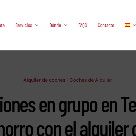
ota
Servicios
Dónde
FAQS
Contacto
Alquiler de coches
•
Coches de Alquiler
ones en grupo en Te
horro con el alquiler 