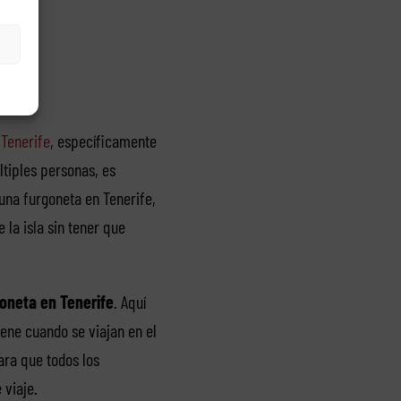
 Tenerife
, específicamente
tiples personas, es
 una furgoneta en Tenerife,
 la isla sin tener que
goneta en Tenerife
. Aquí
ene cuando se viajan en el
ara que todos los
 viaje.