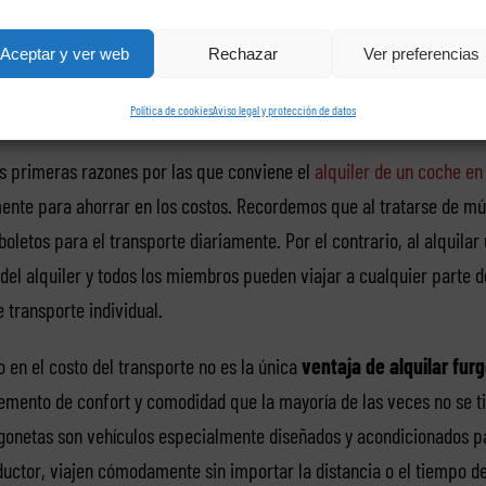
Aceptar y ver web
Rechazar
Ver preferencias
Política de cookies
Aviso legal y protección de datos
s primeras razones por las que conviene el
alquiler de un coche en
ente para ahorrar en los costos. Recordemos que al tratarse de múl
boletos para el transporte diariamente. Por el contrario, al alquilar
 del alquiler y todos los miembros pueden viajar a cualquier parte de
 transporte individual.
 en el costo del transporte no es la única
ventaja de alquilar fur
lemento de confort y comodidad que la mayoría de las veces no se ti
rgonetas son vehículos especialmente diseñados y acondicionados p
uctor, viajen cómodamente sin importar la distancia o el tiempo de