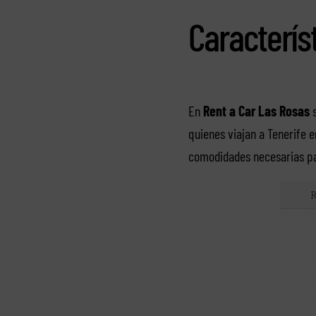
Caracterís
En
Rent a Car Las Rosas
s
quienes viajan a Tenerife 
comodidades necesarias par