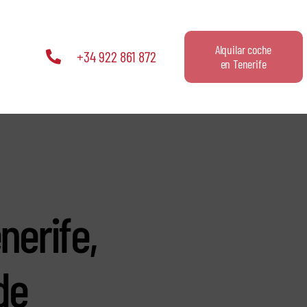
Alquilar coche
+34 922 861 872
en Tenerife
nerife,
de