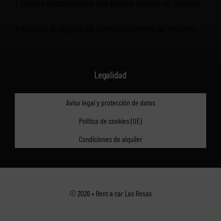
Coches descapotables que puedes alquilar en Tenerife
Servicio de alquiler de coches en hoteles de Tenerife
Legalidad
Aviso legal y protección de datos
Política de cookies (UE)
Condiciones de alquiler
© 2026 • Rent a car Las Rosas