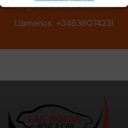
info@rentacarlasrosas.com
Llamenos +34638074231