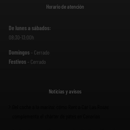
Horario de atención
De lunes a sábados:
08:30-13:00h
Domingos
– Cerrado
Festivos
– Cerrado
Noticias y avisos
Del coche a la marina: cómo Rent a Car Las Rosas
complementa el chárter de yates en Canarias