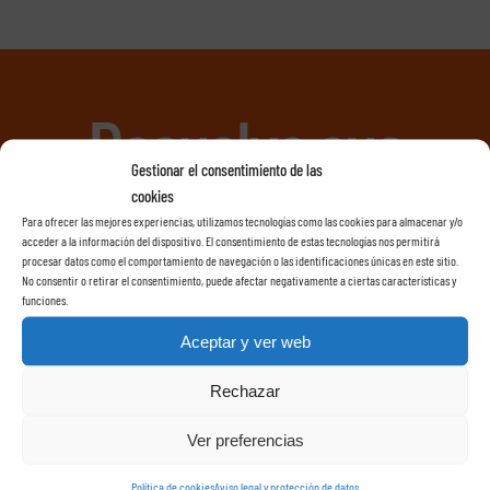
Resuelva sus
Gestionar el consentimiento de las
cookies
dudas estamos
Para ofrecer las mejores experiencias, utilizamos tecnologías como las cookies para almacenar y/o
acceder a la información del dispositivo. El consentimiento de estas tecnologías nos permitirá
procesar datos como el comportamiento de navegación o las identificaciones únicas en este sitio.
No consentir o retirar el consentimiento, puede afectar negativamente a ciertas características y
para ayudarle
funciones.
Aceptar y ver web
Rechazar
Book a Free Consultation
Ver preferencias
Política de cookies
Aviso legal y protección de datos