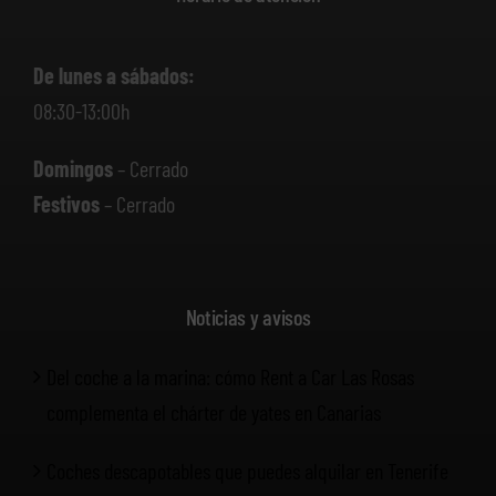
De lunes a sábados:
08:30-13:00h
Domingos
– Cerrado
Festivos
– Cerrado
Noticias y avisos
Del coche a la marina: cómo Rent a Car Las Rosas
complementa el chárter de yates en Canarias
Coches descapotables que puedes alquilar en Tenerife