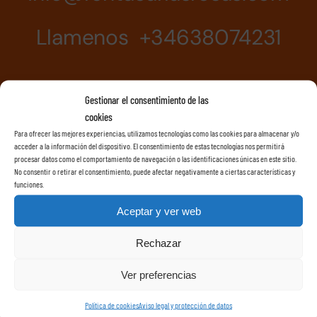
Llamenos +34638074231
Gestionar el consentimiento de las
cookies
Para ofrecer las mejores experiencias, utilizamos tecnologías como las cookies para almacenar y/o
acceder a la información del dispositivo. El consentimiento de estas tecnologías nos permitirá
procesar datos como el comportamiento de navegación o las identificaciones únicas en este sitio.
No consentir o retirar el consentimiento, puede afectar negativamente a ciertas características y
funciones.
Aceptar y ver web
Rechazar
Ver preferencias
Política de cookies
Aviso legal y protección de datos