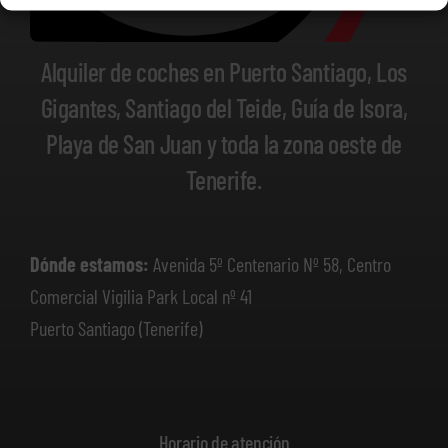
Alquiler de coches en Puerto Santiago, Los
Gigantes, Santiago del Teide, Guía de Isora,
Playa de San Juan y toda la zona oeste de
Tenerife.
Dónde estamos:
Avenida 5º Centenario Nº 58, Centro
Comercial Vigilia Park Local nº 41
Puerto Santiago (Tenerife)
Horario de atención