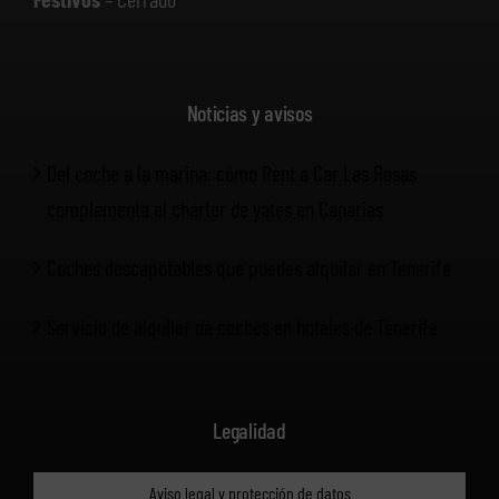
Noticias y avisos
Del coche a la marina: cómo Rent a Car Las Rosas
complementa el chárter de yates en Canarias
Coches descapotables que puedes alquilar en Tenerife
Servicio de alquiler de coches en hoteles de Tenerife
Legalidad
Aviso legal y protección de datos