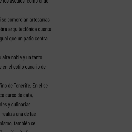
e los asedios, como el de
uí se comercian artesanías
 obra arquitectónica cuenta
gual que un patio central
 aire noble y un tanto
 en el estilo canario de
Vino de Tenerife. En él se
ce curso de cata,
les y culinarias.
realiza una de las
imismo, también se