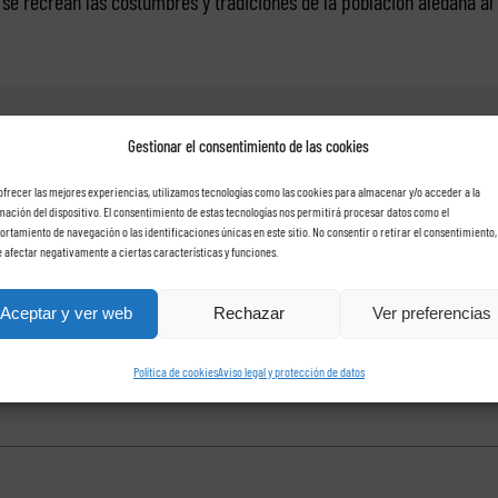
e recrean las costumbres y tradiciones de la población aledaña al 
Published On: junio 25th, 2016
/
Categories:
Excursiones Tenerife
/
Tags:
Sitos de interes
Gestionar el consentimiento de las cookies
ofrecer las mejores experiencias, utilizamos tecnologías como las cookies para almacenar y/o acceder a la
mación del dispositivo. El consentimiento de estas tecnologías nos permitirá procesar datos como el
rtamiento de navegación o las identificaciones únicas en este sitio. No consentir o retirar el consentimiento,
 afectar negativamente a ciertas características y funciones.
che con Rent a car Las Ros
Aceptar y ver web
Rechazar
Ver preferencias
Política de cookies
Aviso legal y protección de datos