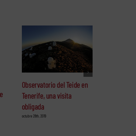
Consejos par
Observatorio del Teide en
pico del Te
fe
Tenerife, una visita
octubre 25th, 2019
obligada
octubre 28th, 2019