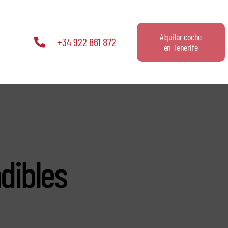
Alquilar coche
+34 922 861 872
en Tenerife
ndibles