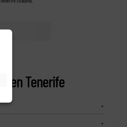
Tenerife citadino.
as en Tenerife