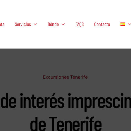
ota
Servicios
Dónde
FAQS
Contacto
Excursiones Tenerife
 de interés impresci
de Tenerife