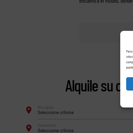
encuentra el museo, donde s
Para 
infor
compo
puede
Alquile su co