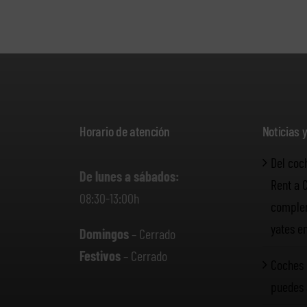
Horario de atención
Noticias 
Del coc
De lunes a sábados:
Rent a 
08:30-13:00h
complem
yates e
Domingos
– Cerrado
Festivos
– Cerrado
Coches 
puedes 