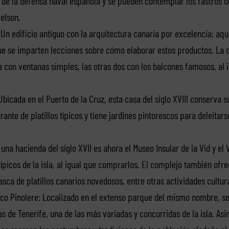
 de la defensa naval española y se pueden contemplar los rastros d
Nelson.
Un edificio antiguo con la arquitectura canaria por excelencia; aq
l que se imparten lecciones sobre cómo elaborar estos productos. La
a con ventanas simples, las otras dos con los balcones famosos, al i
bicada en el Puerto de la Cruz, esta casa del siglo XVIII conserva su
ante de platillos típicos y tiene jardines pintorescos para deleitarse
una hacienda del siglo XVII es ahora el Museo Insular de la Vid y el 
ípicos de la isla, al igual que comprarlos. El complejo también ofre
asca de platillos canarios novedosos, entre otras actividades cultura
co Pinolere: Localizado en el extenso parque del mismo nombre, se 
s de Tenerife, una de las más variadas y concurridas de la isla. As