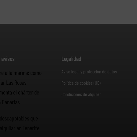
y avisos
Legalidad
Aviso legal y protección de datos
he a la marina: cómo
Car Las Rosas
Política de cookies (UE)
enta el chárter de
Condiciones de alquiler
n Canarias
descapotables que
alquilar en Tenerife