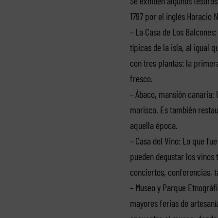
Se exhiben algunos tesoros
1797 por el inglés Horacio 
– La Casa de Los Balcones: 
típicas de la isla, al igua
con tres plantas: la primer
fresco.
– Ábaco, mansión canaria: U
morisco. Es también restaur
aquella época.
– Casa del Vino: Lo que fue 
pueden degustar los vinos t
conciertos, conferencias, t
– Museo y Parque Etnográfi
mayores ferias de artesanía