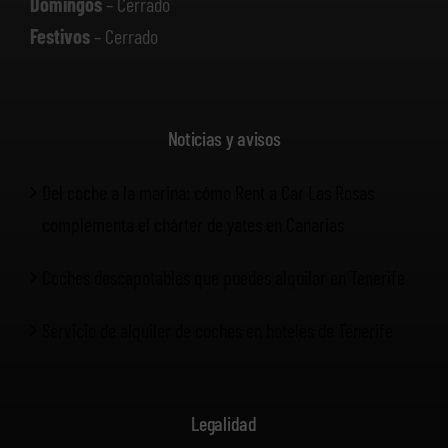
Domingos
– Cerrado
Festivos
– Cerrado
Noticias y avisos
Del coche a la marina: cómo Rent a Car Las Rosas
complementa el chárter de yates en Canarias
Coches descapotables que puedes alquilar en Tenerife
Servicio de alquiler de coches en hoteles de Tenerife
Legalidad