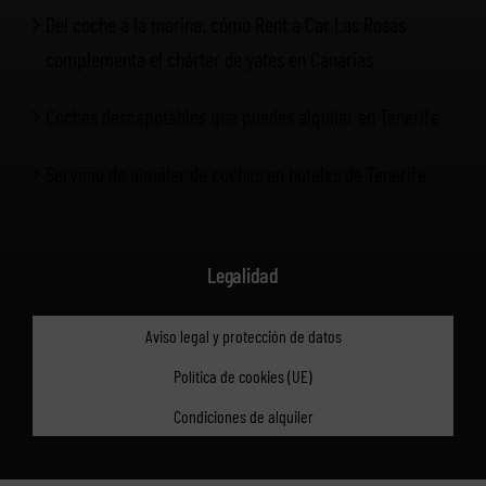
Del coche a la marina: cómo Rent a Car Las Rosas
complementa el chárter de yates en Canarias
Coches descapotables que puedes alquilar en Tenerife
Servicio de alquiler de coches en hoteles de Tenerife
Legalidad
Aviso legal y protección de datos
Política de cookies (UE)
Condiciones de alquiler