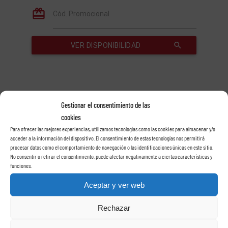
Agentes | Clientes Registrados
Gestionar el consentimiento de las
cookies
Para ofrecer las mejores experiencias, utilizamos tecnologías como las cookies para almacenar y/o
acceder a la información del dispositivo. El consentimiento de estas tecnologías nos permitirá
procesar datos como el comportamiento de navegación o las identificaciones únicas en este sitio.
Related Posts
No consentir o retirar el consentimiento, puede afectar negativamente a ciertas características y
funciones.
Aceptar y ver web
Rechazar