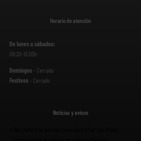
Horario de atención
De lunes a sábados:
08:30-13:00h
Domingos
– Cerrado
Festivos
– Cerrado
Noticias y avisos
Del coche a la marina: cómo Rent a Car Las Rosas
complementa el chárter de yates en Canarias