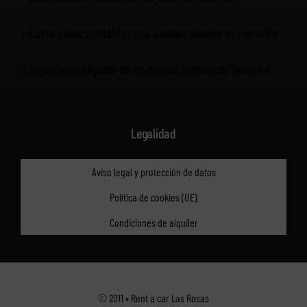
Coches descapotables que puedes alquilar en Tenerife
Servicio de alquiler de coches en hoteles de Tenerife
Legalidad
Aviso legal y protección de datos
Política de cookies (UE)
Condiciones de alquiler
© 2011 • Rent a car Las Rosas