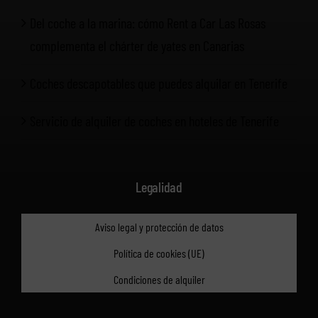
Del coche a la marina: cómo Rent a Car Las Rosas
complementa el chárter de yates en Canarias
Coches descapotables que puedes alquilar en Tenerife
Servicio de alquiler de coches en hoteles de Tenerife
Legalidad
Aviso legal y protección de datos
Política de cookies (UE)
Condiciones de alquiler