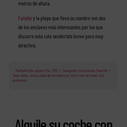
metros de altura.
Fañabé
y la playa que lleva su nombre son dos
de los enclaves más interesantes por los que
discurre esta ruta senderista breve pero muy
atractiva.
Published On: agosto 21st, 2012
/
Categories:
Excursiones Tenerife
/
Tags:
adeje
,
arona
,
playa de las americas
,
rent a car las rosas
,
ruta
senderista
Alquile su coche con