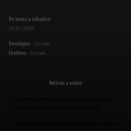
De lunes a sábados:
08:30-13:00h
Domingos
– Cerrado
Festivos
– Cerrado
Noticias y avisos
Del coche a la marina: cómo Rent a Car Las Rosas
complementa el chárter de yates en Canarias
Coches descapotables que puedes alquilar en Tenerife