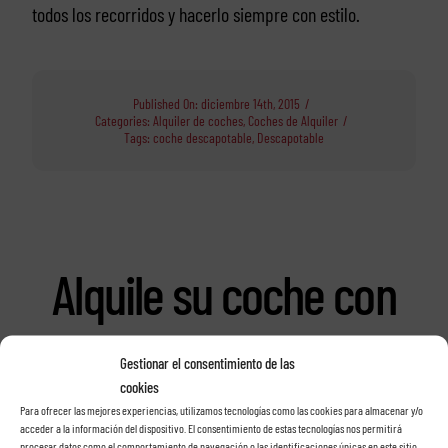
todos los recorridos y hacerlo siempre con estilo.
Published On: diciembre 14th, 2015
/
Categories:
Alquiler de coches
,
Coches de Alquiler
/
Tags:
coche descapotable
,
Descapotable
Alquile su coche con
Rent a car Las Rosas
Gestionar el consentimiento de las
cookies
en Tenerife
Para ofrecer las mejores experiencias, utilizamos tecnologías como las cookies para almacenar y/o
acceder a la información del dispositivo. El consentimiento de estas tecnologías nos permitirá
procesar datos como el comportamiento de navegación o las identificaciones únicas en este sitio.